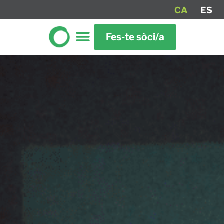
CA
ES
Fes-te sòci/a