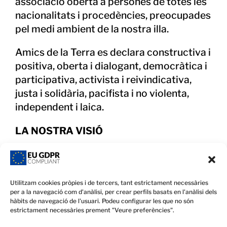
associació oberta a persones de totes les
nacionalitats i procedències, preocupades
pel medi ambient de la nostra illa.
Amics de la Terra es declara constructiva i
positiva, oberta i dialogant, democràtica i
participativa, activista i reivindicativa,
justa i solidària, pacifista i no violenta,
independent i laica.
LA NOSTRA VISIÓ
Un món on tots els éssers vius i pobles
visquin amb dignitat en harmonia amb la
natura.
Utilitzam cookies pròpies i de tercers, tant estrictament necessàries
per a la navegació com d'anàlisi, per crear perfils basats en l'anàlisi dels
hàbits de navegació de l'usuari. Podeu configurar les que no són
Amics de la Terra Eivissa és una
estrictament necessàries prement "Veure preferències".
associació insular formada l’any 1989 per