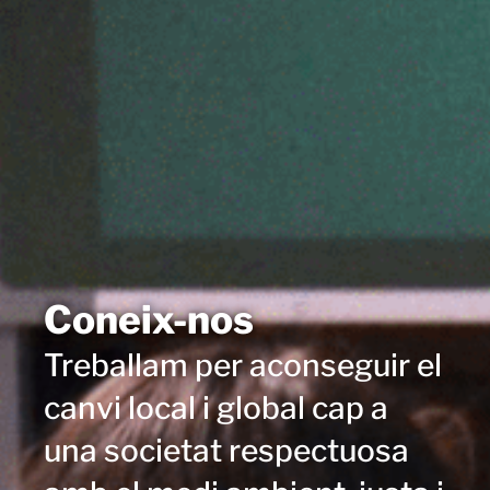
Coneix-nos
Treballam per aconseguir el
canvi local i global cap a
una societat respectuosa