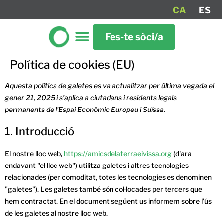
CA
ES
Fes-te sòci/a
Política de cookies (EU)
Aquesta política de galetes es va actualitzar per última vegada el
gener 21, 2025 i s’aplica a ciutadans i residents legals
permanents de l'Espai Econòmic Europeu i Suïssa.
1. Introducció
El nostre lloc web,
https://amicsdelaterraeivissa.org
(d'ara
endavant "el lloc web") utilitza galetes i altres tecnologies
relacionades (per comoditat, totes les tecnologies es denominen
"galetes"). Les galetes també són col·locades per tercers que
hem contractat. En el document següent us informem sobre l'ús
de les galetes al nostre lloc web.